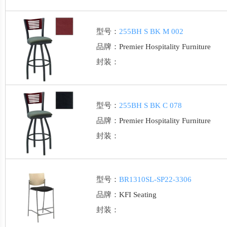
型号：
255BH S BK M 002
品牌：
Premier Hospitality Furniture
封装：
型号：
255BH S BK C 078
品牌：
Premier Hospitality Furniture
封装：
型号：
BR1310SL-SP22-3306
品牌：
KFI Seating
封装：