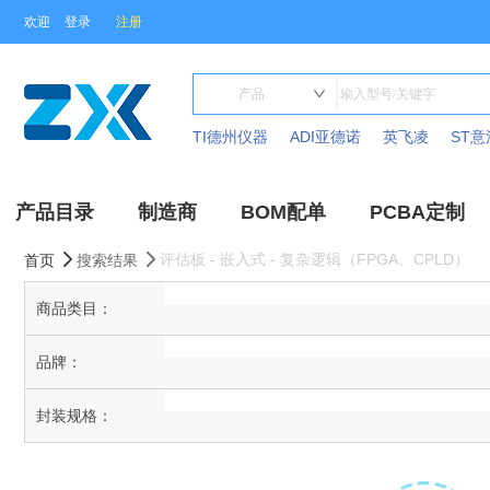
欢迎
登录
注册
TI德州仪器
ADI亚德诺
英飞凌
ST意
产品目录
制造商
BOM配单
PCBA定制
评估板 - 嵌入式 - 复杂逻辑（FPGA、CPLD）
首页
搜索结果
商品类目：
品牌：
封装规格：