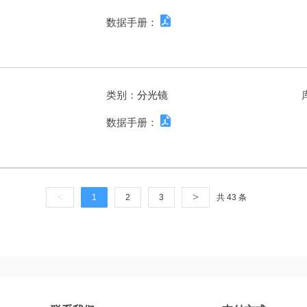
数据手册：
类别：
分光镜
数据手册：
<
>
1
2
3
共 43 条