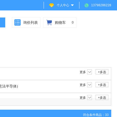
个人中心
13798286228
询价列表
购物车
0
更多
+多选
更多
+多选
ics(意法半导体)
更多
+多选
符合条件商品：33