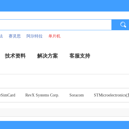
法
赛灵思
阿尔特拉
单片机
技术资料
解决方案
客服支持
eSimCard
RevX Systems Corp.
Soracom
STMicroelectron
(意法半导体)
Velocity IoT(意法半导体)