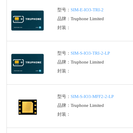
型号：
SIM-E-IO3-TRI-2
品牌：
Truphone Limited
封装：
型号：
SIM-S-IO3-TRI-2-LP
品牌：
Truphone Limited
封装：
型号：
SIM-S-IO3-MFF2-2-LP
品牌：
Truphone Limited
封装：