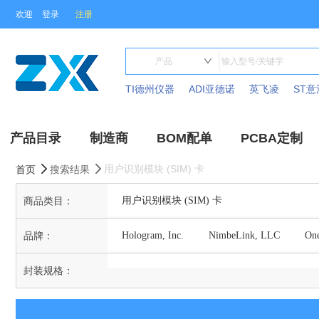
欢迎
登录
注册
TI德州仪器
ADI亚德诺
英飞凌
ST意
产品目录
制造商
BOM配单
PCBA定制
用户识别模块 (SIM) 卡
首页
搜索结果
商品类目：
用户识别模块 (SIM) 卡
品牌：
Hologram, Inc.
NimbeLink, LLC
On
Truphone Limited(意法半导体)
u-blox
封装规格：