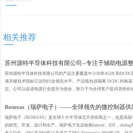
相关推荐
苏州源特半导体科技有限公司--专注于辅助电源
苏州源特半导体科技有限公司的产品主要覆盖中小功率ACDC和DC
项关键技术指标已达到行业领先水平。产品线包括隔离 DCDC 转换
定。公司以促进电源行业提升为使命，致力于为全球客户提供高性价比电源整体
器 变压器驱动器 桥式整流器 反激式转换器 双向DCDC转换器 功率模组 二、线性和低压降LDO稳压器 高压双阶线性稳压器 抵押降LDO稳压器 三、PWM控制器 离线反激式控制器 高性能
PWM控制器 通用型PWM控制器 四、磁性器件 VPT VPE VPP 五、非隔离DCDC转换器 升压转换器 降压转换器 应用范围：工业控制、能源与电源、仪器仪表、通信与物联网、汽车电子、消
Renesas（瑞萨电子）——全球领先的微控制
费电子、电动出行、智慧城市、智能家居等新兴市场。
瑞萨电子（RENESAS）是全球十大半导体芯片供应商之一，也是高
的研究、开发、设计和生产。瑞萨电子先后收购Intersil，IDT，dialog等品牌，进一步
本三巨头，NEC于2002年11月成立了NEC Electronics;2003年