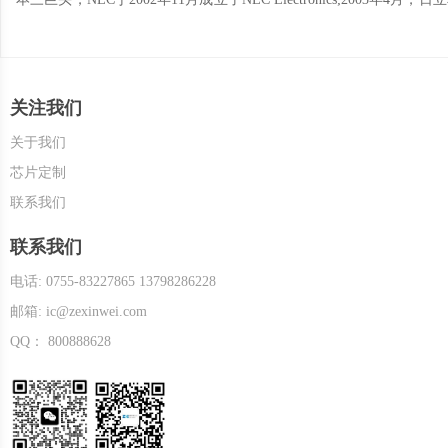
务整合工作后，新成立的瑞萨电子株式会社（以下简称瑞萨电子；TSE：6723）
处理器1.采用 Arm@ Cortex@-M 内核的 RA系列 32位 MCU 2.RZ 64 位和 32 位 MPU3.RL78 低功耗 8 位和 16 位 MCU 4.RX 系列 32 位高功效 MCU5.RISC-V 32 位与 64 位 MCU 和 MPU
6.RH850 车用MCU7.Renesas Synergym 平台 MCU 8.Reality AI软件二、模拟产品1.放大器2.音频和视频3.数据转换器4.电力线通信(PLC)5.开关和多路复用器三、汽车产品1.汽车光电耦合器
2.RL78 低功耗 16 位车用 MCU3.RH850车用MCU4.R-Car
关注我们
三、时钟和时序1.应用特定型时钟2.时钟分配3.时钟产生4.晶体振荡器5.带
关于我们
LON 工业协议4.触控驱动器5.工业以太网6.IO-Link 线驱动程序7.Logic Level Signal Tr
芯片定制
Express 解决方案13.Photocouplers / Optocouplers14.物理层产品15.电
联系我们
电信接口产品21.USB Switches & Hubs22.VME五、储存器和逻辑器件
8.SRAM9.标准逻辑六、电源管理1.AC/DC 与隔离式 DC/DC 转换器
联系我们
9.LED 背光驱动器10.线性稳压器(LDO)11.电机控制集成电路12.多通道
电话: 0755-83227865 13798286228
源七、可编程混合信号、ASIC 与 IP 产品1.ForgeFPGA 低密度 FPGA2.Gre
邮箱: ic@zexinwei.com
2.Industrial Radar Sensors3.调制器和解调器4.相位阵列波束
感器2.流量传感器3.lndustrial Radar Sensors4.Optical Sensors5.位置传感
QQ： 800888628
Package Products3.Rad Tolerant Plastic Package Products4.MIL-
Modules3.DECT4.NFC5.Sub-GHz/Wi-SUN 收发器6.W
及物联网、电力和能源、关键技术