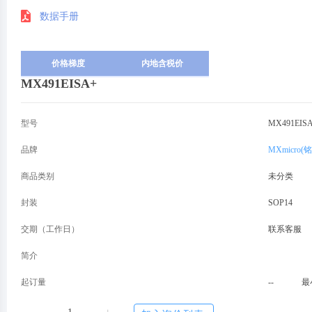
数据手册
价格梯度
内地含税价
MX491EISA+
型号
MX491EIS
品牌
MXmicro(
商品类别
未分类
封装
SOP14
交期（工作日）
联系客服
简介
起订量
--
最