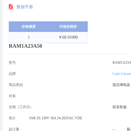
数据手册
价格梯度
内地含税价
1
￥68.91000
RAM1A23A50
型号
RAM1A23A
品牌
Carlo Gavazz
商品类别
固态继电器
封装
交期（工作日）
联系客服
简介
SSR ZS 230V 50A 24-265VAC VDE
起订量
--
最