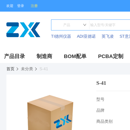
欢迎
登录
注册
TI德州仪器
ADI亚德诺
英飞凌
ST意
产品目录
制造商
BOM配单
PCBA定制
首页
未分类
S-41
S-41
型号
品牌
商品类别