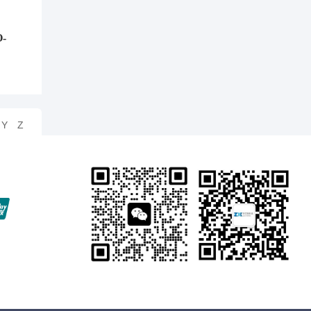
-
Y
Z