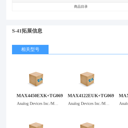
商品目录
S-41拓展信息
相关型号
MAX4450EXK+TG069
MAX4122EUK+TG069
MAX
Analog Devices Inc./Max
Analog Devices Inc./Max
Anal
im Integrated
im Integrated