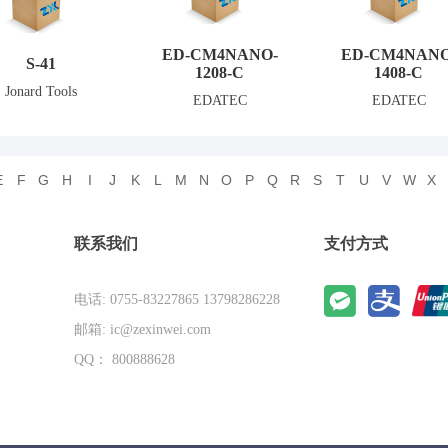
ED-CM4NANO-
ED-CM4NANO
S-41
1208-C
1408-C
Jonard Tools
EDATEC
EDATEC
E
F
G
H
I
J
K
L
M
N
O
P
Q
R
S
T
U
V
W
X
联系我们
支付方式
电话: 0755-83227865 13798286228
邮箱: ic@zexinwei.com
QQ： 800888628